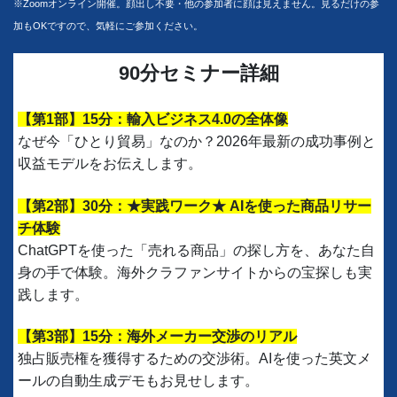
※Zoomオンライン開催。顔出し不要・他の参加者に顔は見えません。見るだけの参
加もOKですので、気軽にご参加ください。
90分セミナー詳細
【第1部】15分：輸入ビジネス4.0の全体像
なぜ今「ひとり貿易」なのか？2026年最新の成功事例と
収益モデルをお伝えします。
【第2部】30分：★実践ワーク★ AIを使った商品リサー
チ体験
ChatGPTを使った「売れる商品」の探し方を、あなた自
身の手で体験。海外クラファンサイトからの宝探しも実
践します。
【第3部】15分：海外メーカー交渉のリアル
独占販売権を獲得するための交渉術。AIを使った英文メ
ールの自動生成デモもお見せします。